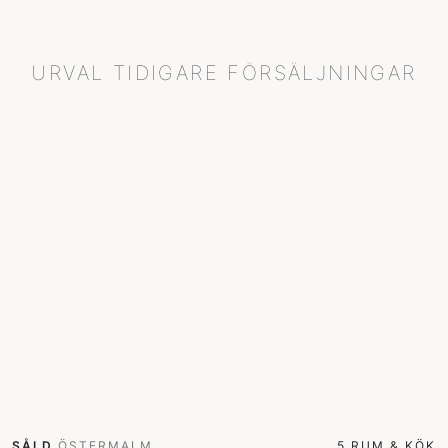
URVAL TIDIGARE FÖRSÄLJNINGAR
SÅLD
ÖSTERMALM
5 RUM & KÖK