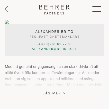
ALEXANDER BRITO
REG. FASTIGHETSMÄKLARE
+46 (0)761 69 77 90
ALEXANDER@BEHRER.SE
Med ett genuint engagemang och en stark drivkraft att
alltid överträffa kundernas förväntningar har Alexander
etablerat sig som en uppskattad mäklare med många
återkommande kunder. Han brinner för sitt yrke och fylls
av energi när kunderna hittar sin drömbostad, ett
LÄS MER
engagemang som märks i varje affär.
Snabba återkopplingar, tydlig kommunikation och